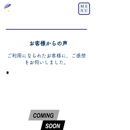
ME
葬援コーポレートサイト
NU
お客様からの声
ご利用になられたお客様に、ご感想
をお伺いしました。
​丁寧な対応に親戚からも...