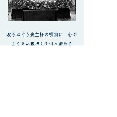
涙をぬぐう喪主様の横顔に 心で
よりそい気持ちを引き締める
たくさんの「こうしてあげたい、こんなふうに
したい」をお聞きするほど、
その方の言葉では表せない想いを感じます。
大切な方のために一つ一つ頑張ろうと一生懸命
に務め、
気丈にふるまう喪主様に最後の時間は、より良
い時間を過ごしていただきたい。
そのためにも「目配り・気配り・心配り」
この言葉を胸にいつも繰り返し自分自身に問い
かけます
。
「希望通りになってよかった」と、笑顔を見せ