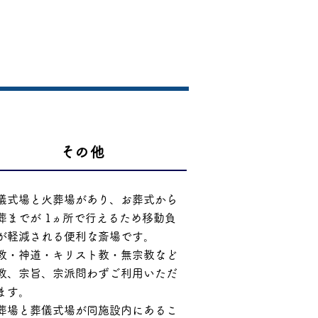
​その他
儀式場と火葬場があり、お葬式から
葬までが 1ヵ所で行えるため移動負
が軽減される便利な斎場です。
教・神道・キリスト教・無宗教など
教、宗旨、
宗派問わずご利用いただ
ます。
葬場と葬儀式場が同施設内にあるこ