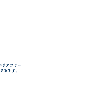
職種
会社概要・沿革
バリアフリー
できます。
火葬場
併設