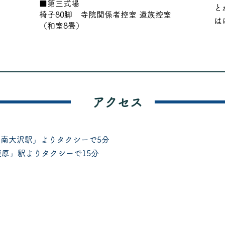
■第三式場
と
椅子80脚 寺院関係者控室 遺族控室
は
（和室8畳）
アクセス
南大沢駅」よりタクシーで5分
模原」駅よりタクシーで15分