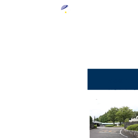
葬援コーポレートサイト
式場棟（3式
になっていま