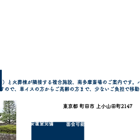
​メッセージ
​社員インタビュー
募集
南多摩斎場
場）と火葬棟が隣接する複合施設、南多摩斎場のご案内です。
すので、車イスの方からご高齢の方まで、少ないご負担で移動
東京都 町田市 上小山田町2147
所在地
安置室完備
​近隣駐車場
面会可能