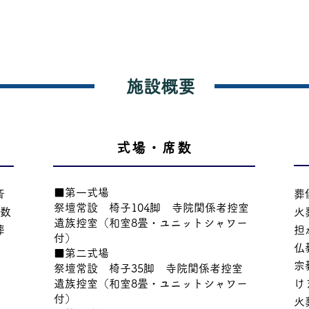
施設概要
式場・席数
■第一式場
斎
葬
祭壇常設 椅子104脚 寺院関係者控室
人数
火
遺族控室（和室8畳・ユニットシャワー
葬
担
付）
仏
■第二式場
宗
祭壇常設 椅子35脚 寺院関係者控室
遺族控室（和室8畳・ユニットシャワー
け
付）
火