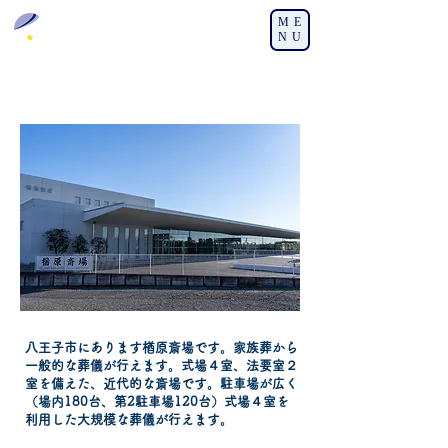
ME
葬援コーポレートサイト
NU
楢原斎場
八王子市にあります楢原斎場です。家族葬から
一般的な葬儀が行えます。式場４室、法要室２
室を備えた、近代的な斎場です。駐車場が広く
（場内180台、第2駐車場120台）式場４室を
利用した大規模な葬儀が行えます。