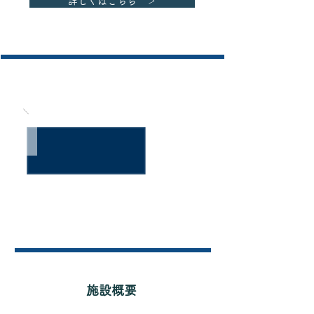
詳しくはこちら ＞
会館案内（楢原斎場）
施設概要