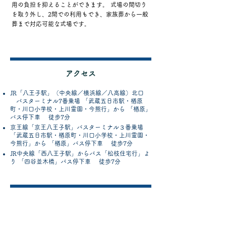
用の負担を抑えることができます。 式場の間切り
を取り外し、2間での利用もでき、家族葬から一般
葬まで対応可能な式場です。
アクセス
JR「八王子駅」（中央線／横浜線／八高線）北口
バスターミナル7番乗場 「武蔵五日市駅・楢原
町・川口小学校・上川霊園・今熊行」から 「楢原」
バス停下車 徒歩7分
京王線「京王八王子駅」バスターミナル３番乗場
「武蔵五日市駅・楢原町・川口小学校・上川霊園・
今熊行」から 「楢原」バス停下車 徒歩7分
JR中央線「西八王子駅」からバス「松枝住宅行」よ
り 「四谷並木橋」バス停下車 徒歩7分